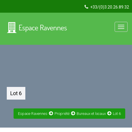
+33/(0)3.20.26.89.32
Toggle
navigatio
Lot 6
Espace Ravennes
Propriété
Bureaux et locaux
Lot 6