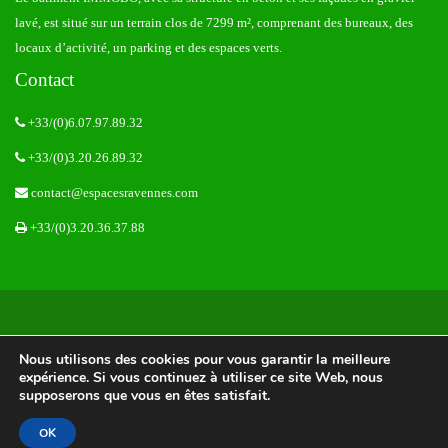
lavé, est situé sur un terrain clos de 7299 m², comprenant des bureaux, des
locaux d’activité, un parking et des espaces verts.
Contact
+33/(0)6.07.97.89.32
+33/(0)3.20.26.89.32
contact@espacesravennes.com
+33/(0)3.20.36.37.88
© 2017 Dicton.be, All Rights Reserved
Nous utilisons des cookies pour vous garantir la meilleure
expérience. Si vous continuez à utiliser ce site Web, nous
supposerons que vous en êtes satisfait.
OK